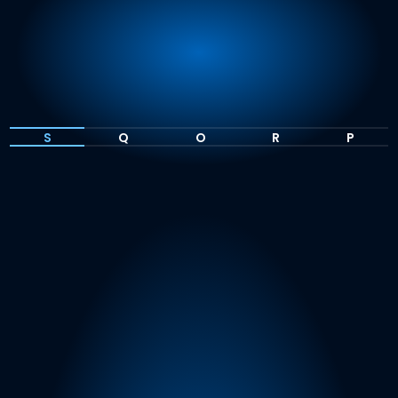
S
Q
O
R
P