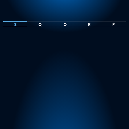
S
Q
O
R
P