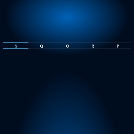
S
Q
O
R
P