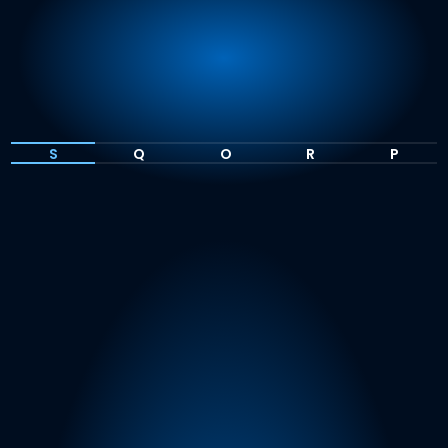
S
Q
O
R
P